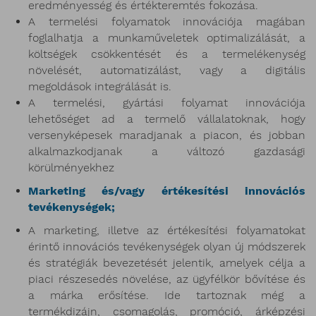
eredményesség és értékteremtés fokozása.
A termelési folyamatok innovációja magában
foglalhatja a munkaműveletek optimalizálását, a
költségek csökkentését és a termelékenység
növelését, automatizálást, vagy a digitális
megoldások integrálását is.
A termelési, gyártási folyamat innovációja
lehetőséget ad a termelő vállalatoknak, hogy
versenyképesek maradjanak a piacon, és jobban
alkalmazkodjanak a változó gazdasági
körülményekhez
Marketing és/vagy értékesítési innovációs
tevékenységek;
A marketing, illetve az értékesítési folyamatokat
érintő innovációs tevékenységek olyan új módszerek
és stratégiák bevezetését jelentik, amelyek célja a
piaci részesedés növelése, az ügyfélkör bővítése és
a márka erősítése. Ide tartoznak még a
termékdizájn, csomagolás, promóció, árképzési