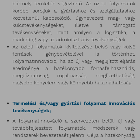
bármely területén végezhető. Az üzleti folyamatok
körébe soroljuk a gyártáshoz és szolgáltatáshoz
közvetlenül kapcsolódó, úgynevezett mag- vagy
kulcstevékenységeket, illetve a támogató
tevékenységeket, mint amilyen a logisztika, a
marketing vagy az adminisztratív tevékenységek.
Az üzleti folyamatok kivitelezése belső vagy külső
források igénybevételével is történhet.
Folyamatinnováció, ha az új vagy megújított eljárás
eredménye a hatékonyabb forrásfelhasználás,
megbízhatóság, rugalmasság, megfizethetőség,
nagyobb kényelem vagy könnyebb használhatóság.
Termelési és/vagy gyártási folyamat innovációs
tevékenységek;
A folyamatinnováció a szervezeten belüli új vagy
továbbfejlesztett folyamatok, módszerek vagy
rendszerek bevezetését jelenti. Célja a hatékonyság,