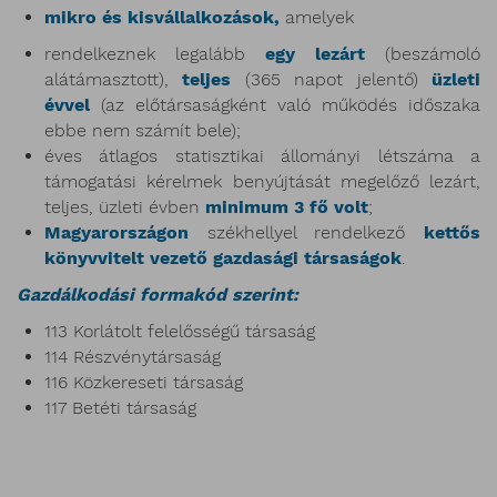
mikro és kisvállalkozások,
amelyek
rendelkeznek legalább
egy lezárt
(beszámoló
alátámasztott),
teljes
(365 napot jelentő)
üzleti
évvel
(az előtársaságként való működés időszaka
ebbe nem számít bele);
éves átlagos statisztikai állományi létszáma a
támogatási kérelmek benyújtását megelőző lezárt,
teljes, üzleti évben
minimum 3 fő volt
;
Magyarországon
székhellyel rendelkező
kettős
könyvvitelt vezető gazdasági társaságok
.
Gazdálkodási formakód szerint:
113 Korlátolt felelősségű társaság
114 Részvénytársaság
116 Közkereseti társaság
117 Betéti társaság