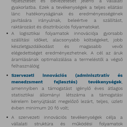
fejlesztését és bevezetését jelenti a vállalati
gyakorlatba. Ezek a tevékenységek a teljes ellátási
lánc hatékonyságának és eredményességének
javítására irányulnak, beleértve a szállítást,
raktározást és disztribúciós folyamatokat.
A logisztikai folyamatok innovációja gyorsabb
szállítási időket, alacsonyabb költségeket, jobb
készletgazdálkodást és magasabb vevői
elégedettséget eredményezhetnek. A cél az áruk
áramlásának optimalizálása a termeléstől a végső
felhasználóig
Szervezeti innovációs (adminisztratív és
menedzsment fejlesztés) tevékenységek
,
amennyiben a támogatást igénylő éves átlagos
statisztikai állományi létszáma a támogatási
kérelem benyújtását megelőző lezárt, teljes, üzleti
évben minimum 20 fő volt;
A szervezeti innovációs tevékenységek célja a
vállalati struktúra és működési folyamatok