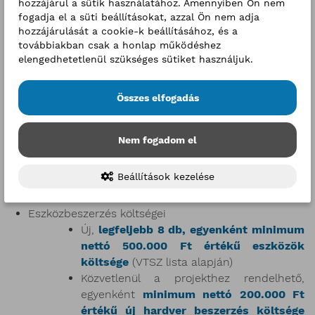
hozzájárul a sütik használatához. Amennyiben Ön nem
maximum 2-2 fő, de projektenként maximum 5 fő
fogadja el a süti beállításokat, azzal Ön nem adja
foglalkoztatott személyi jellegű ráfordítása
hozzájárulását a cookie-k beállításához, és a
számolható el
továbbiakban csak a honlap működéshez
Szakmai megvalósításban közreműködő
elengedhetetlenül szükséges sütiket használjuk.
munkatársak megbízási szerződés szerinti költségei
Szakmai tevékenységekhez kapcsolódó
Összes elfogadás
szolgáltatások költségei:
Szakmai megvalósításhoz kapcsolódó szolgáltatások
Nem fogadom el
költségei: legfeljebb 100 óra tanácsadási költség
számolható el.
Beállítások kezelése
Beruházáshoz kapcsolódó költségek:
Eszközbeszerzés költségei
Új,
legfeljebb 8 db, egyenként minimum
nettó 500.000 Ft értékű eszközök
költsége
(VTSZ lista alapján)
Közvetlenül a projekthez rendelhető,
egyenként
minimum nettó 200.000 Ft
értékű új hardver beszerzés költsége