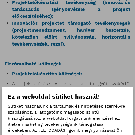
Projektelőkészítési tevékenység (innovációs
tanácsadás igénybevétele a projekt
előkészítéséhez);
Innovációs projektet támogató tevékenységek
(projektmenedzsment, hardver beszerzés,
kötelezően előírt nyilvánosság, horizontális
tevékenységek, rezsi).
Elszámolható költségek
Projektelőkészítés költségei:
A projekt előkészítéshez kapcsolódó egyéb szakértői
tanácsadás vagy megbízás
Ez a weboldal sütiket használ!
Szakmai megvalósításban közreműködő
Sütiket használunk a tartalmak és hirdetések személyre
munkatársak költségei:
szabásához, a látogatóink magasabb szintű
Szakmai megvalósításhoz kapcsolódó
kiszolgálásához, a weboldal forgalmunk elemzéséhez,
munkaszerződés szerinti személyi jellegű ráfordítás:
illetve marketing tevékenységünk támogatása
érdekében. Az „ELFOGADÁS” gomb megnyomásával Ön
üzleti folyamat innovációs tevékenységenként