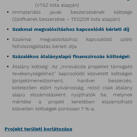
(VTSZ lista alapján)
Immateriális javak beszerzésének költsége
(Szoftverek beszerzése – TESZOR lista alapján)
Szakmai megvalósításhoz kapcsolódó bérleti díj
Szakmai megvalósításhoz kapcsolódó üzleti
felhőszolgáltatás bérleti díja
Százalékos átalányalapú finanszírozás költségei:
Átalány költség:: Az „Innovációs projektet támogató
tevékenységekhez” kapcsolódó közvetett költségek
(projektmenedzsment, hardver beszerzés,
kötelezően előírt nyilvánosság, rezsi) csak átalány
alapú elszámolásként nyújthatók be, melynek
mértéke a projekt keretében elszámolható
közvetlen költségek pontosan 7 %-a.
Projekt területi korlátozása