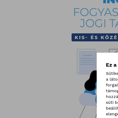
Ez a
Sütik
a lát
forga
támog
hozzá
süti 
beáll
eleng