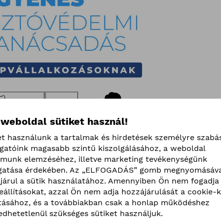
 weboldal sütiket használ!
et használunk a tartalmak és hirdetések személyre szabá
ogatóink magasabb szintű kiszolgálásához, a weboldal
lmunk elemzéséhez, illetve marketing tevékenységünk
atása érdekében. Az „ELFOGADÁS” gomb megnyomásáva
járul a sütik használatához. Amennyiben Ön nem fogadja 
beállításokat, azzal Ön nem adja hozzájárulását a cookie-k
ításához, és a továbbiakban csak a honlap működéshez
edhetetlenül szükséges sütiket használjuk.