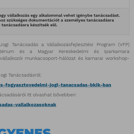
 egy vállalkozás egy alkalommal vehet igénybe tanácsadást.
hoz szükséges dokumentációt a személyes tanácsadásra
 tanácsadásra készítsék elő.
ogi Tanácsadás a Vállalkozásfejlesztési Program (VFP)
ztérium és a Magyar Kereskedelmi és Iparkamara
 vállalkozói munkacsoport-hálózat és kamarai workshop-
ogi Tanácsadásról:
ges-fogyasztovedelmi-jogi-tanacsadas-bkik-ban
ácsadásáról itt olvashat bővebben:
csadas-vallalkozasoknak