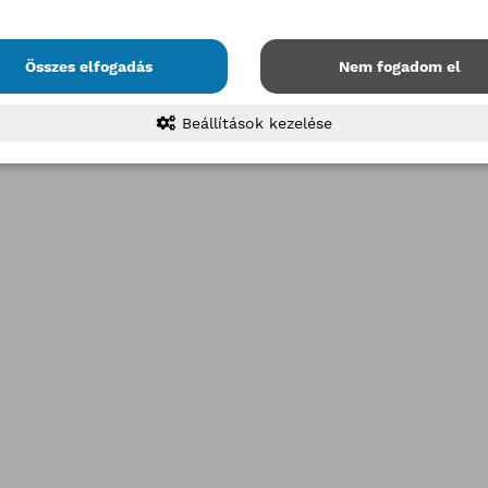
Összes elfogadás
Nem fogadom el
Beállítások kezelése