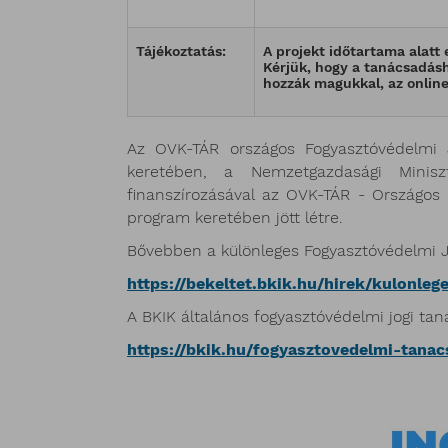
Tájékoztatás:
A projekt időtartama alatt
Kérjük, hogy a tanácsadás
hozzák magukkal, az online
Az OVK-TÁR országos Fogyasztóvédelmi J
keretében, a Nemzetgazdasági Minis
finanszírozásával az OVK-TÁR - Országos
program keretében jött létre.
Bővebben a különleges Fogyasztóvédelmi J
https://bekeltet.bkik.hu/hirek/kulonle
A BKIK általános fogyasztóvédelmi jogi tan
https://bkik.hu/fogyasztovedelmi-tana