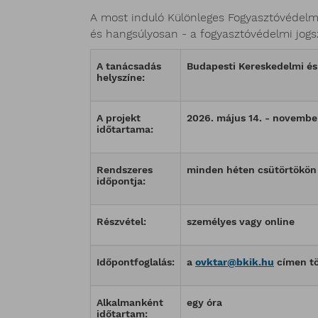
A most induló Különleges Fogyasztóvédelmi
és hangsúlyosan - a fogyasztóvédelmi jogs
A tanácsadás
Budapesti Kereskedelmi és
helyszíne:
A projekt
2026. május 14. - novembe
időtartama:
Rendszeres
minden héten csütörtökön 
időpontja:
Részvétel:
személyes vagy online
Időpontfoglalás:
a
ovktar@bkik.hu
címen tö
Alkalmanként
egy óra
időtartam: