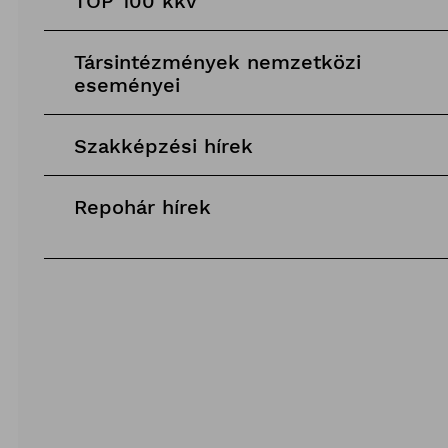
TOP 100 kkv
Társintézmények nemzetközi
eseményei
Szakképzési hírek
Repohár hírek