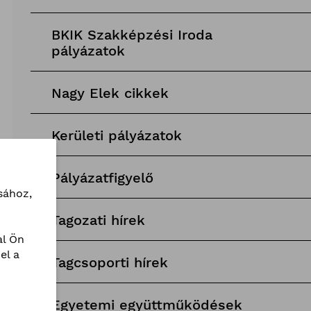
BKIK Szakképzési Iroda
pályázatok
Nagy Elek cikkek
Kerületi pályázatok
Pályázatfigyelő
sához,
Tagozati hírek
l Ön
el a
Tagcsoporti hírek
Egyetemi együttműködések