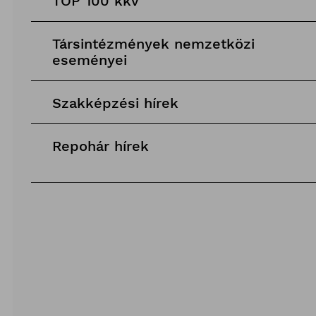
TOP 100 kkv
Társintézmények nemzetközi
eseményei
Szakképzési hírek
Repohár hírek