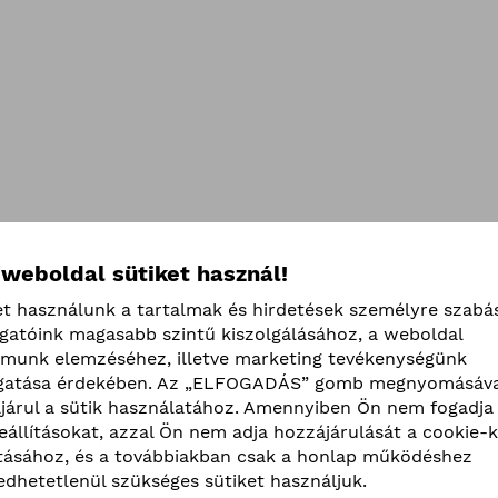
 weboldal sütiket használ!
et használunk a tartalmak és hirdetések személyre szabá
ogatóink magasabb szintű kiszolgálásához, a weboldal
lmunk elemzéséhez, illetve marketing tevékenységünk
atása érdekében. Az „ELFOGADÁS” gomb megnyomásáva
járul a sütik használatához. Amennyiben Ön nem fogadja 
beállításokat, azzal Ön nem adja hozzájárulását a cookie-k
ításához, és a továbbiakban csak a honlap működéshez
edhetetlenül szükséges sütiket használjuk.