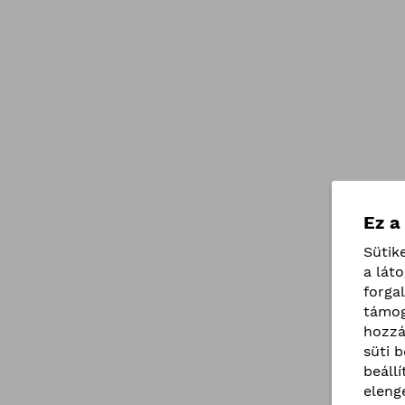
Ez a
Sütik
a lát
forga
támog
hozzá
süti 
beáll
eleng