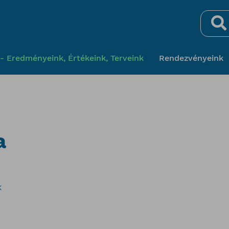
Keresés
- Eredményeink, Értékeink, Terveink
Rendezvényeink
a
K