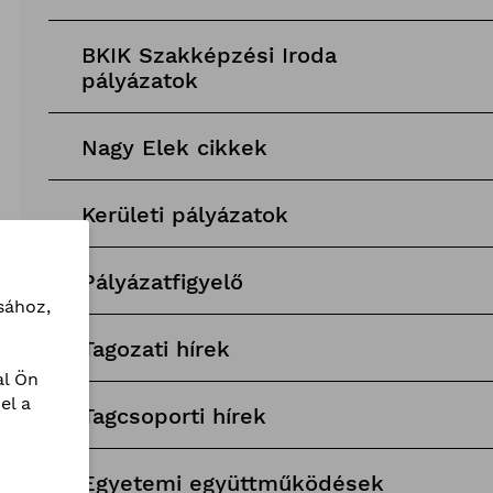
BKIK Szakképzési Iroda
pályázatok
Nagy Elek cikkek
Kerületi pályázatok
Pályázatfigyelő
sához,
Tagozati hírek
l Ön
el a
Tagcsoporti hírek
Egyetemi együttműködések