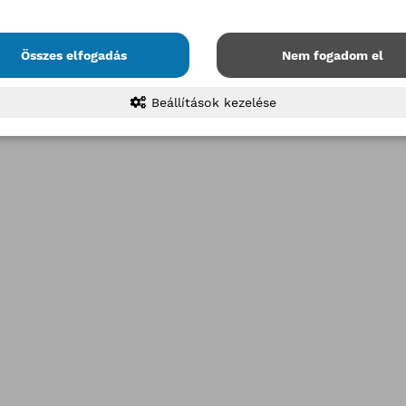
Összes elfogadás
Nem fogadom el
Beállítások kezelése