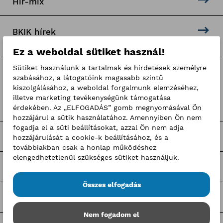
Hír-mix
BKIK hírek
Ez a weboldal sütiket használ!
Sütiket használunk a tartalmak és hirdetések személyre
Címkék
szabásához, a látogatóink magasabb szintű
kiszolgálásához, a weboldal forgalmunk elemzéséhez,
illetve marketing tevékenységünk támogatása
Pályaorientációs hírek
érdekében. Az „ELFOGADÁS” gomb megnyomásával Ön
hozzájárul a sütik használatához. Amennyiben Ön nem
fogadja el a süti beállításokat, azzal Ön nem adja
BKIK Szakképzési Iroda pályázatok
hozzájárulását a cookie-k beállításához, és a
továbbiakban csak a honlap működéshez
elengedhetetlenül szükséges sütiket használjuk.
Nagy Elek cikkek
Összes elfogadás
Kerületi pályázatok
Nem fogadom el