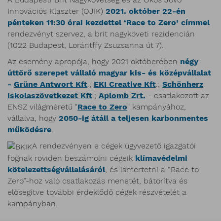
Innovációs Klaszter (OJIK)
2021. október 22-én
pénteken 11:30 órai kezdettel ‘Race to Zero’ címmel
rendezvényt szervez, a brit nagyköveti rezidencián
(1022 Budapest, Lorántffy Zsuzsanna út 7).
Az esemény apropója, hogy 2021 októberében
négy
úttörő szerepet vállaló magyar kis- és középvállalat
-
Grüne Antwort Kft
.;
EKI Creative Kft
.;
Schönherz
Iskolaszövetkezet Kft
.;
Aplomb Zrt.
- csatlakozott az
ENSZ világméretű "
Race to Zero
" kampányához,
vállalva, hogy
2050-ig átáll a teljesen karbonmentes
működésre
.
A rendezvényen e cégek ügyvezető igazgatói
fognak röviden beszámolni cégeik
klímavédelmi
kötelezettségvállalásáról
, és ismertetni a “Race to
Zero”-hoz való csatlakozás menetét, bátorítva és
elősegítve további érdeklődő cégek részvételét a
kampányban.