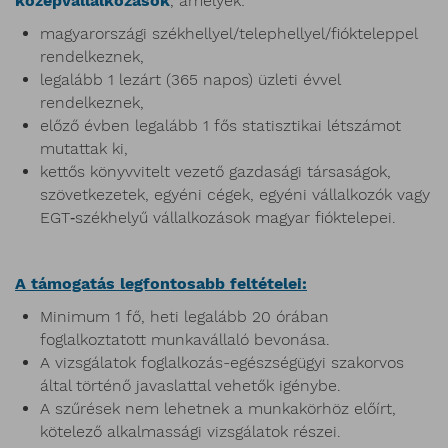
középvállalkozások
, amelyek:
magyarországi székhellyel/telephellyel/fiókteleppel
rendelkeznek,
legalább 1 lezárt (365 napos) üzleti évvel
rendelkeznek,
előző évben legalább 1 fős statisztikai létszámot
mutattak ki,
kettős könyvvitelt vezető gazdasági társaságok,
szövetkezetek, egyéni cégek, egyéni vállalkozók vagy
EGT‑székhelyű vállalkozások magyar fióktelepei.
A támogatás legfontosabb feltételei:
Minimum 1 fő, heti legalább 20 órában
foglalkoztatott munkavállaló bevonása.
A vizsgálatok foglalkozás-egészségügyi szakorvos
által történő javaslattal vehetők igénybe.
A szűrések nem lehetnek a munkakörhöz előírt,
kötelező alkalmassági vizsgálatok részei.