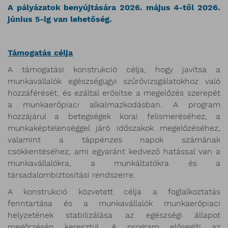
A pályázatok benyújtására 2026. május 4-től 2026.
június 5-ig van lehetőség.
Támogatás célja
A támogatási konstrukció célja, hogy javítsa a
munkavállalók egészségügyi szűrővizsgálatokhoz való
hozzáférését, és ezáltal erősítse a megelőzés szerepét
a munkaerőpiaci alkalmazkodásban. A program
hozzájárul a betegségek korai felismeréséhez, a
munkaképtelenséggel járó időszakok megelőzéséhez,
valamint a táppénzes napok számának
csökkentéséhez, ami egyaránt kedvező hatással van a
munkavállalókra, a munkáltatókra és a
társadalombiztosítási rendszerre.
A konstrukció közvetett célja a foglalkoztatás
fenntartása és a munkavállalók munkaerőpiaci
helyzetének stabilizálása az egészségi állapot
megőrzésén keresztül. A program elősegíti az