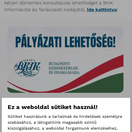
kérjen díjmentes konzultációs lehetőséget a BKIK
Információs és Tanácsadó Irodájától,
ide kattintva
!
Események
Ez a weboldal sütiket használ!
2026. augusztus
h
k
sz
cs
p
sz
v
Sütiket használunk a tartalmak és hirdetések személyre
szabásához, a látogatóink magasabb szintű
27
28
29
30
31
1
2
kiszolgálásához, a weboldal forgalmunk elemzéséhez,