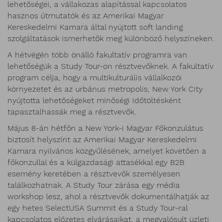
lehetőségei, a vállakozas alapítással kapcsolatos
hasznos útmutatók és az Amerikai Magyar
Kereskedelmi Kamara által nyújtott soft landıng
szolgáltatások ismerhetők meg különböző helyszíneken.
A hétvégén több önálló fakultatív programra van
lehetőségük a Study Tour-on résztvevőknek. A fakultatív
program célja, hogy a multikulturális vállalkozói
környezetet és az urbánus metropolis, New York City
nyújtotta lehetőségeket minőségi időtöltésként
tapasztalhassák meg a résztvevők.
Május 8-án hétfőn a New York-i Magyar Főkonzulátus
biztosít helyszínt az Amerikai Magyar Kereskedelmi
Kamara nyilvános közgyűlésének, amelyet követően a
főkonzullal és a külgazdasági attasékkal egy B2B
esemény keretében a résztvevők személyesen
találkozhatnak. A Study Tour zárása egy média
workshop lesz, ahol a résztvevők dokumentálhatják az
egy hetes SelectUSA Summit és a Study Tour-ral
kapcsolatos előzetes elvárásaikat, a megvalósult üzleti