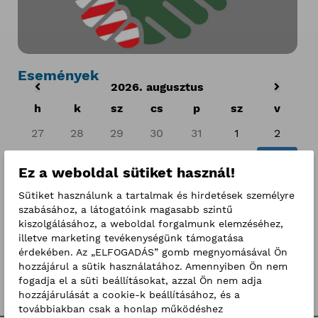
Események
2026. augusztus
h
k
sz
cs
p
sz
v
27
28
29
30
31
1
2
3
4
5
6
7
8
9
Ez a weboldal sütiket használ!
10
11
12
13
14
15
16
Sütiket használunk a tartalmak és hirdetések személyre
szabásához, a látogatóink magasabb szintű
17
18
19
20
21
22
23
kiszolgálásához, a weboldal forgalmunk elemzéséhez,
illetve marketing tevékenységünk támogatása
24
25
26
27
28
29
30
érdekében. Az „ELFOGADÁS” gomb megnyomásával Ön
hozzájárul a sütik használatához. Amennyiben Ön nem
31
1
2
3
4
5
6
fogadja el a süti beállításokat, azzal Ön nem adja
hozzájárulását a cookie-k beállításához, és a
továbbiakban csak a honlap működéshez