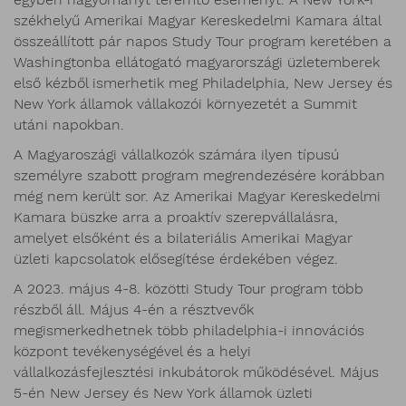
székhelyű Amerikai Magyar Kereskedelmi Kamara által
összeállított pár napos Study Tour program keretében a
Washingtonba ellátogató magyarországi üzletemberek
első kézből ismerhetik meg Philadelphia, New Jersey és
New York államok vállakozói környezetét a Summit
utáni napokban.
A Magyaroszági vállalkozók számára ilyen típusú
személyre szabott program megrendezésére korábban
még nem került sor. Az Amerikai Magyar Kereskedelmi
Kamara büszke arra a proaktív szerepvállalásra,
amelyet elsőként és a bilateriális Amerikai Magyar
üzleti kapcsolatok elősegítése érdekében végez.
A 2023. május 4-8. közötti Study Tour program több
részből áll. Május 4-én a résztvevők
megismerkedhetnek több philadelphia-i innovációs
központ tevékenységével és a helyi
vállalkozásfejlesztési inkubátorok működésével. Május
5-én New Jersey és New York államok üzleti