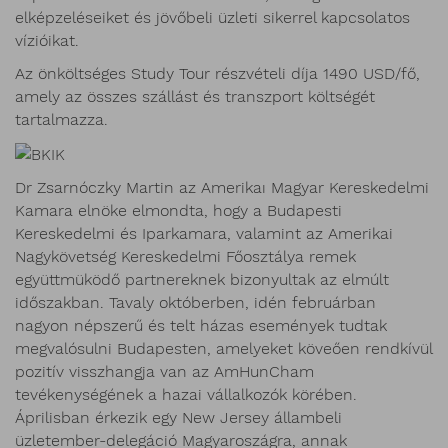
elképzeléseiket és jövőbeli üzleti sikerrel kapcsolatos
vízióikat.
Az önköltséges Study Tour részvételi díja 1490 USD/fő,
amely az összes szállást és transzport költségét
tartalmazza.
Dr Zsarnóczky Martin az Amerikaı Magyar Kereskedelmi
Kamara elnöke elmondta, hogy a Budapesti
Kereskedelmi és Iparkamara, valamint az Amerikai
Nagykövetség Kereskedelmi Főosztálya remek
együttmüködő partnereknek bizonyultak az elmúlt
időszakban. Tavaly októberben, idén februárban
nagyon népszerű és telt házas események tudtak
megvalósulni Budapesten, amelyeket köveően rendkívül
pozitív visszhangja van az AmHunCham
tevékenységének a hazai vállalkozók körében.
Áprilisban érkezik egy New Jersey állambeli
üzletember-delegáció Magyaroszágra, annak