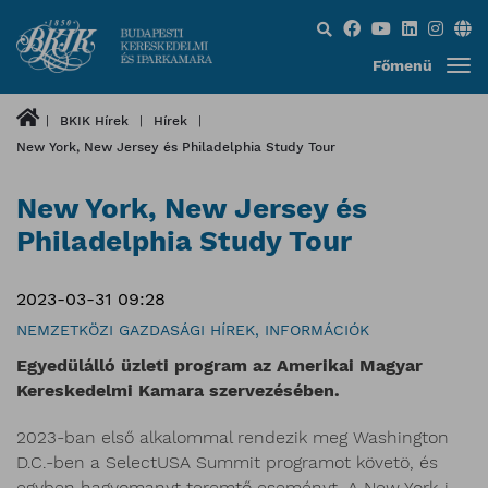
Keresés...
Főmenü
BKIK Hírek
Hírek
New York, New Jersey és Philadelphia Study Tour
New York, New Jersey és
Philadelphia Study Tour
2023-03-31 09:28
NEMZETKÖZI GAZDASÁGI HÍREK, INFORMÁCIÓK
Egyedülálló üzleti program az Amerikai Magyar
Kereskedelmi Kamara szervezésében.
2023-ban első alkalommal rendezik meg Washington
D.C.-ben a SelectUSA Summit programot követö, és
egyben hagyomanyt teremtő eseményt. A New York-i