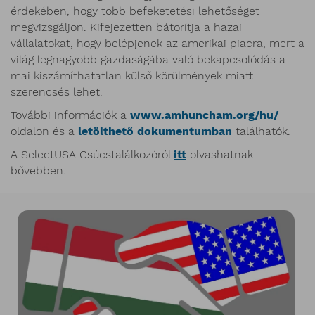
érdekében, hogy több befeketetési lehetőséget
megvizsgáljon. Kifejezetten bátorítja a hazai
vállalatokat, hogy belépjenek az amerikai piacra, mert a
világ legnagyobb gazdaságába való bekapcsolódás a
mai kiszámíthatatlan külső körülmények miatt
szerencsés lehet.
További információk a
www.amhuncham.org/hu/
oldalon és a
letölthető dokumentumban
találhatók.
A
SelectUSA
C
súcstalálkozóról
itt
olvashatnak
bővebben.