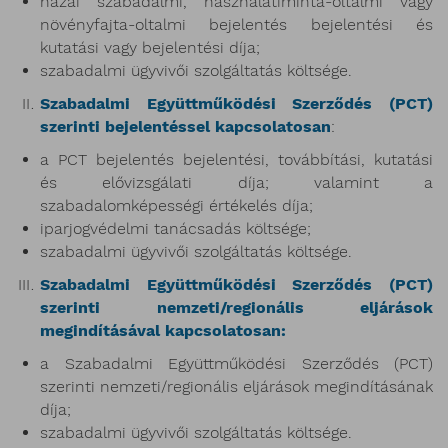
hazai szabadalmi, használatiminta-oltalmi vagy
növényfajta-oltalmi bejelentés bejelentési és
kutatási vagy bejelentési díja;
szabadalmi ügyvivői szolgáltatás költsége.
Szabadalmi Együttműködési Szerződés (PCT)
szerinti bejelentéssel kapcsolatosan
:
a PCT bejelentés bejelentési, továbbítási, kutatási
és elővizsgálati díja; valamint a
szabadalomképességi értékelés díja;
iparjogvédelmi tanácsadás költsége;
szabadalmi ügyvivői szolgáltatás költsége.
Szabadalmi Együttműködési Szerződés (PCT)
szerinti nemzeti/regionális eljárások
megindításával kapcsolatosan:
a Szabadalmi Együttműködési Szerződés (PCT)
szerinti nemzeti/regionális eljárások megindításának
díja;
szabadalmi ügyvivői szolgáltatás költsége.