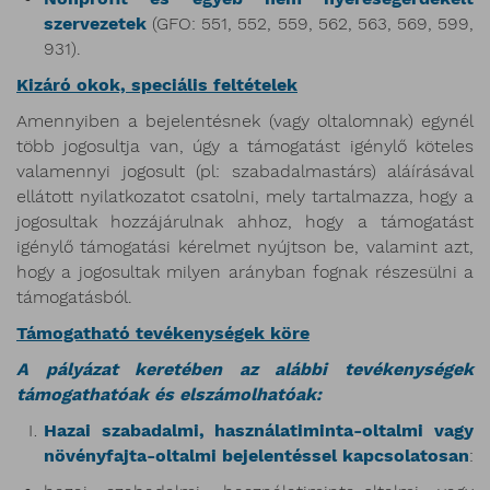
szervezetek
(GFO: 551, 552, 559, 562, 563, 569, 599,
931).
Kizáró okok, speciális feltételek
Amennyiben a bejelentésnek (vagy oltalomnak) egynél
több jogosultja van, úgy a támogatást igénylő köteles
valamennyi jogosult (pl: szabadalmastárs) aláírásával
ellátott nyilatkozatot csatolni, mely tartalmazza, hogy a
jogosultak hozzájárulnak ahhoz, hogy a támogatást
igénylő támogatási kérelmet nyújtson be, valamint azt,
hogy a jogosultak milyen arányban fognak részesülni a
támogatásból.
Támogatható tevékenységek köre
A pályázat keretében az alábbi tevékenységek
támogathatóak és elszámolhatóak:
Hazai szabadalmi, használatiminta-oltalmi vagy
növényfajta-oltalmi bejelentéssel kapcsolatosan
: