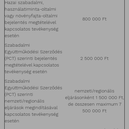
Hazai szabadalmi,
használatiminta-oltalmi
vagy növényfajta-oltalmi
800 000 Ft
bejelentés megtételével
kapcsolatos tevékenység
esetén
Szabadalmi
Együttműködési Szerződés
(PCT) szerinti bejelentés
2 500 000 Ft
megtételével kapcsolatos
tevékenység esetén
Szabadalmi
Együttműködési Szerződés
nemzeti/regionális
(PCT) szerinti
eljárásonként 1 500 000 Ft,
nemzeti/regionális
de összesen maximum 7
eljárások megindításával
500 000 Ft
kapcsolatos tevékenység
esetén