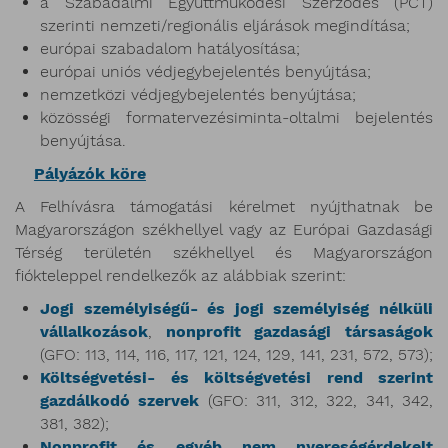
a Szabadalmi Együttműködési Szerződés (PCT)
szerinti nemzeti/regionális eljárások megindítása;
európai szabadalom hatályosítása;
európai uniós védjegybejelentés benyújtása;
nemzetközi védjegybejelentés benyújtása;
közösségi formatervezésiminta-oltalmi bejelentés
benyújtása.
Pályázók köre
A Felhívásra támogatási kérelmet nyújthatnak be
Magyarországon székhellyel vagy az Európai Gazdasági
Térség területén székhellyel és Magyarországon
fiókteleppel rendelkezők az alábbiak szerint:
Jogi személyiségű- és jogi személyiség nélküli
vállalkozások
,
nonprofit gazdasági társaságok
(GFO: 113, 114, 116, 117, 121, 124, 129, 141, 231, 572, 573);
Költségvetési- és költségvetési rend szerint
gazdálkodó szervek
(GFO: 311, 312, 322, 341, 342,
381, 382);
Nonprofit és egyéb nem nyereségérdekelt