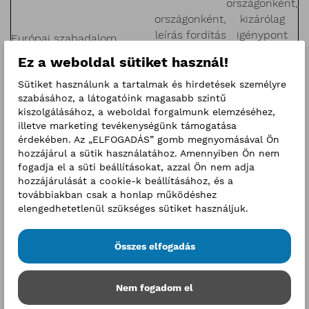
országonként,
országonként,
kizárólag
leírás fordítás
igénypont
Európai szabadalom
esetén 500
fordítás
hatályosításával
Ez a weboldal sütiket használ!
000 Ft
esetén 300
kapcsolatos tevékenységek
000 Ft
Sütiket használunk a tartalmak és hirdetések személyre
esetén
szabásához, a látogatóink magasabb szintű
de összesen maximum 2
kiszolgálásához, a weboldal forgalmunk elemzéséhez,
000 000 Ft
illetve marketing tevékenységünk támogatása
érdekében. Az „ELFOGADÁS” gomb megnyomásával Ön
Hazai védjegy bejelentés
hozzájárul a sütik használatához. Amennyiben Ön nem
megtételével kapcsolatos
100 000 Ft
fogadja el a süti beállításokat, azzal Ön nem adja
tevékenység esetén
hozzájárulását a cookie-k beállításához, és a
továbbiakban csak a honlap működéshez
Európai uniós védjegy
elengedhetetlenül szükséges sütiket használjuk.
bejelentés megtételével
250 000 Ft
kapcsolatos tevékenység
esetén
Összes elfogadás
Nemzetközi védjegy
bejelentés megtételével
Nem fogadom el
400 000 Ft
kapcsolatos tevékenység