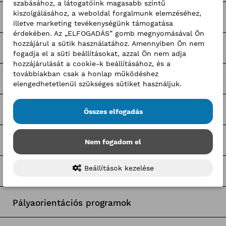
szabásához, a látogatóink magasabb szintű
kiszolgálásához, a weboldal forgalmunk elemzéséhez,
Nagy Elek cikkek
illetve marketing tevékenységünk támogatása
érdekében. Az „ELFOGADÁS” gomb megnyomásával Ön
hozzájárul a sütik használatához. Amennyiben Ön nem
Kerületi pályázatok
fogadja el a süti beállításokat, azzal Ön nem adja
hozzájárulását a cookie-k beállításához, és a
továbbiakban csak a honlap működéshez
Pályázatfigyelő
elengedhetetlenül szükséges sütiket használjuk.
Tagozati hírek
Összes elfogadás
Tagcsoporti hírek
Nem fogadom el
Beállítások kezelése
Egyetemi együttműködések
Pályaorientációs programok