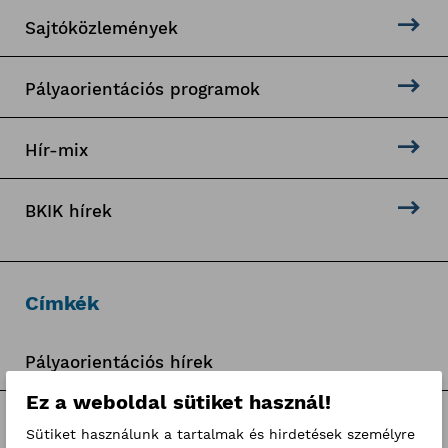
Sajtóközlemények
Pályaorientációs programok
Hír-mix
BKIK hírek
Címkék
Pályaorientációs hírek
Ez a weboldal sütiket használ!
BKIK Szakképzési Iroda pályázatok
Sütiket használunk a tartalmak és hirdetések személyre