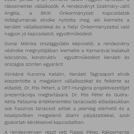
rákosmentei vállalkozók. A rendezvényt Szatmáry-Jähl
Angéla, a BKIK Önkormányzati Kapcsolatok
Kollégiumának elnöke nyitotta meg, aki kiemelte a
kerületi vállalkozókkal és a helyi Önkormányzattal való
nagyon jó kapcsolatot, együttműködést.
Dunai Mónika országgyűlési képviselő, a rendezvény
védnöke megnyitójában kiemelte a Kamarával kialakult
kölcsönös, konstruktív együttműködést kerületi és
országos szinten egyaránt.
Klinkáné Kucsma Katalin, Kerületi Tagcsoport elnök
köszöntötte a megjelent vállalkozókat és felkérte az
előadót, Dr. Pós Pétert, a DFT-Hungária projektvezetőjét
prezentációja megtartására. Dr. Pós Péter és Gudra-
Kéita Fatouma értékteremtési tanácsadó előadásukban
sok hasznos tanácsot adtak a jelenleg elérhető és a
közeljövőben megjelenő állami pályázatokkal, azok
gyakorlati kérdéseivel kapcsolatban.
A rendezvényen részt vett Füzesi Péter, Rákosmente