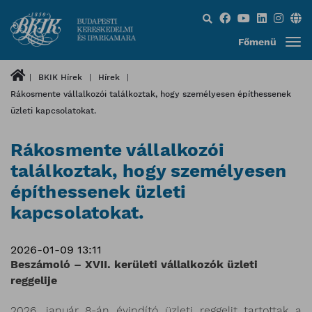
Keresés...
Főmenü
BKIK Hírek
Hírek
Rákosmente vállalkozói találkoztak, hogy személyesen építhessenek
üzleti kapcsolatokat.
Rákosmente vállalkozói
találkoztak, hogy személyesen
építhessenek üzleti
kapcsolatokat.
2026-01-09 13:11
Beszámoló – XVII. kerületi vállalkozók üzleti
reggelije
2026. január 8-án évindító üzleti reggelit tartottak a