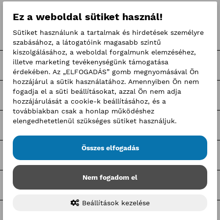
Címkék
Ez a weboldal sütiket használ!
Sütiket használunk a tartalmak és hirdetések személyre
Pályaorientációs hírek
szabásához, a látogatóink magasabb szintű
kiszolgálásához, a weboldal forgalmunk elemzéséhez,
illetve marketing tevékenységünk támogatása
BKIK Szakképzési Iroda pályázatok
érdekében. Az „ELFOGADÁS” gomb megnyomásával Ön
hozzájárul a sütik használatához. Amennyiben Ön nem
fogadja el a süti beállításokat, azzal Ön nem adja
Nagy Elek cikkek
hozzájárulását a cookie-k beállításához, és a
továbbiakban csak a honlap működéshez
elengedhetetlenül szükséges sütiket használjuk.
Kerületi pályázatok
Összes elfogadás
Pályázatfigyelő
Nem fogadom el
Tagozati hírek
Beállítások kezelése
Tagcsoporti hírek