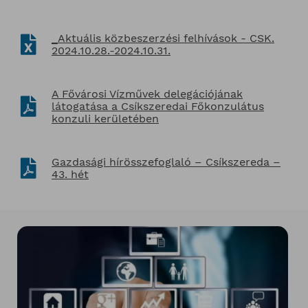
_Aktuális közbeszerzési felhívások - CSK.
2024.10.28.-2024.10.31.
A Fővárosi Vízművek delegációjának
látogatása a Csíkszeredai Főkonzulátus
konzuli kerületében
Gazdasági hírösszefoglaló – Csíkszereda –
43. hét