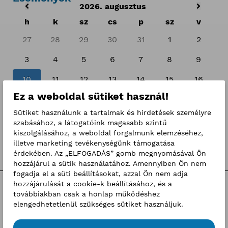
2026. augusztus
h
k
sz
cs
p
sz
v
27
28
29
30
31
1
2
3
4
5
6
7
8
9
10
11
12
13
14
15
16
Ez a weboldal sütiket használ!
17
18
19
20
21
22
23
Sütiket használunk a tartalmak és hirdetések személyre
24
25
26
27
28
29
30
szabásához, a látogatóink magasabb szintű
kiszolgálásához, a weboldal forgalmunk elemzéséhez,
31
1
2
3
4
5
6
illetve marketing tevékenységünk támogatása
érdekében. Az „ELFOGADÁS” gomb megnyomásával Ön
hozzájárul a sütik használatához. Amennyiben Ön nem
fogadja el a süti beállításokat, azzal Ön nem adja
hozzájárulását a cookie-k beállításához, és a
Kategóriák
továbbiakban csak a honlap működéshez
elengedhetetlenül szükséges sütiket használjuk.
Hírek