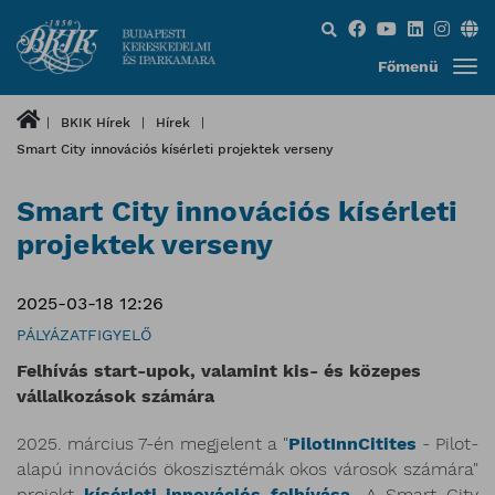
Keresés...
Főmenü
BKIK Hírek
Hírek
Smart City innovációs kísérleti projektek verseny
Smart City innovációs kísérleti
projektek verseny
2025-03-18 12:26
PÁLYÁZATFIGYELŐ
Felhívás start-upok, valamint kis- és közepes
vállalkozások számára
2025. március 7-én megjelent a "
PilotInnCitites
- Pilot-
alapú innovációs ökoszisztémák okos városok számára"
projekt
kísérleti innovációs felhívása.
A Smart City