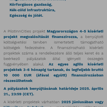
Körforgásos gazdaság,
Kék-zöld infrastruktúra,
Egészség és jólét.
A PilotInnCities projekt
Magyarországon 4-5 kísérleti
projekt megvalósítását finanszírozza,
a benyújtott
költségvetési tervben ismertetett támogatható
költségek fedezésére. A finanszírozható kísérleti
projektek száma a rendelkezésre álló teljes keret és a
beérkező pályázatok által igényelt összegek
függvényében alakul.
Az egyes agilis kísérleti
projektek 3-6 hónapig tartanak, és legfeljebb bruttó
10 000 EUR (áfával együtt) finanszírozásban
részesülhetnek
A pályázatok benyújtásának határideje 2025. április
21., 23:59 (CET).
A kísérleti projektek várhatóan
2025 júniusában vagy