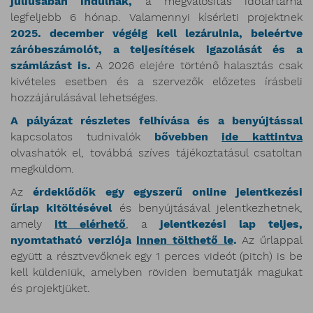
júliusában indulnak,
a megvalósítás időtartama
legfeljebb 6 hónap. Valamennyi kísérleti projektnek
2025. december végéig kell lezárulnia, beleértve
záróbeszámolót, a teljesítések igazolását és a
számlázást is.
A 2026 elejére történő halasztás csak
kivételes esetben és a szervezők előzetes írásbeli
hozzájárulásával lehetséges.
A pályázat részletes felhívása és a benyújtással
kapcsolatos tudnivalók
bővebben
ide kattintva
olvashatók el, továbbá szíves tájékoztatásul csatoltan
megküldöm.
Az
érdeklődők egy egyszerű online jelentkezési
űrlap kitöltésével
és benyújtásával jelentkezhetnek,
amely
itt elérhető
, a
jelentkezési lap teljes,
nyomtatható verziója
innen tölthető le
.
Az űrlappal
együtt a résztvevőknek egy 1 perces videót (pitch) is be
kell küldeniük, amelyben röviden bemutatják magukat
és projektjüket.