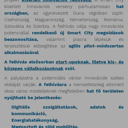
kísérleti innovációs verseny párhuzamosan
hat
országban,
az úgynevezett Duna régióban zajlik:
Csehország, Magyarország, Németország, Románia,
Szlovákia és Szerbia. A felhívás célja nagy innovációs
potenciállal
rendelkező új Smart City megoldások
beazonosítása,
valamint piacra lépésük és
terjesztésük elősegítése az
agilis pilot-módszertan
alkalmazásával
.
A felhívás elsősorban
start-upoknak, illetve kis- és
közepes vállalkozásoknak
szól.
A pályázatra a potenciális városi innovációk széles
skáláját várják.
A felhívásra
a nemzetközileg elismert
okos város modelleknek megfelelően
hat fő területen
nyújtható be jelentkezés:
Digitális szolgáltatások, adatok és
kommunikáció,
Energiahatékonyság,
Megosztott és zöld mobilitás,