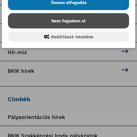
Összes elfogadás
Sajtóközlemények
Nem fogadom el
Pályaorientációs programok
Beállítások kezelése
Hír-mix
BKIK hírek
Címkék
Pályaorientációs hírek
BKIK Szakképzési Iroda pályázatok