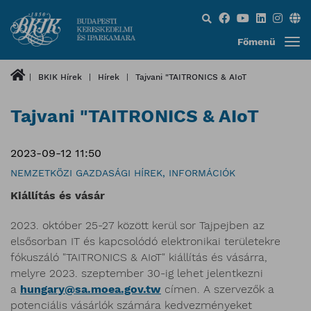
Keresés...
Főmenü
BKIK Hírek
Hírek
Tajvani "TAITRONICS & AIoT
Tajvani "TAITRONICS & AIoT
2023-09-12 11:50
NEMZETKÖZI GAZDASÁGI HÍREK, INFORMÁCIÓK
Kiállítás és vásár
2023. október 25-27 között kerül sor Tajpejben az
elsősorban IT és kapcsolódó elektronikai területekre
fókuszáló "TAITRONICS & AIoT" kiállítás és vásárra,
melyre 2023. szeptember 30-ig lehet jelentkezni
a
hungary@sa.moea.gov.tw
címen. A szervezők a
potenciális vásárlók számára kedvezményeket