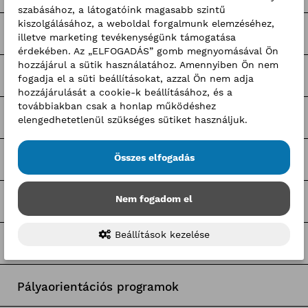
szabásához, a látogatóink magasabb szintű
kiszolgálásához, a weboldal forgalmunk elemzéséhez,
Nagy Elek cikkek
illetve marketing tevékenységünk támogatása
érdekében. Az „ELFOGADÁS” gomb megnyomásával Ön
hozzájárul a sütik használatához. Amennyiben Ön nem
Kerületi pályázatok
fogadja el a süti beállításokat, azzal Ön nem adja
hozzájárulását a cookie-k beállításához, és a
továbbiakban csak a honlap működéshez
Pályázatfigyelő
elengedhetetlenül szükséges sütiket használjuk.
Összes elfogadás
Tagozati hírek
Nem fogadom el
Tagcsoporti hírek
Beállítások kezelése
Egyetemi együttműködések
Pályaorientációs programok