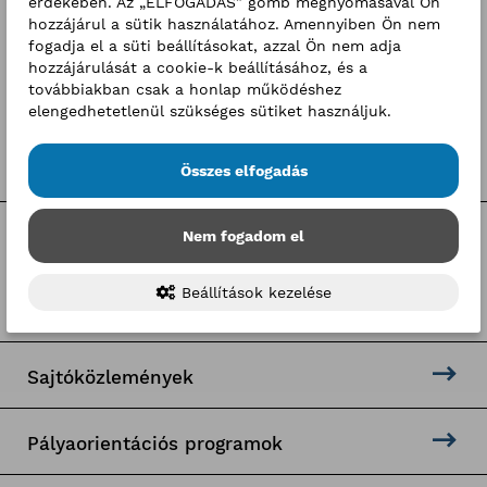
érdekében. Az „ELFOGADÁS” gomb megnyomásával Ön
10
11
12
13
14
15
16
hozzájárul a sütik használatához. Amennyiben Ön nem
fogadja el a süti beállításokat, azzal Ön nem adja
17
18
19
20
21
22
23
hozzájárulását a cookie-k beállításához, és a
továbbiakban csak a honlap működéshez
24
25
26
27
28
29
30
elengedhetetlenül szükséges sütiket használjuk.
31
1
2
3
4
5
6
Összes elfogadás
Nem fogadom el
Kategóriák
Beállítások kezelése
Hírek
Sajtóközlemények
Pályaorientációs programok