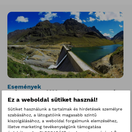
Események
2026. augusztus
Ez a weboldal sütiket használ!
h
k
sz
cs
p
sz
v
Sütiket használunk a tartalmak és hirdetések személyre
27
28
29
30
31
1
2
szabásához, a látogatóink magasabb szintű
kiszolgálásához, a weboldal forgalmunk elemzéséhez,
3
4
5
6
7
8
9
illetve marketing tevékenységünk támogatása