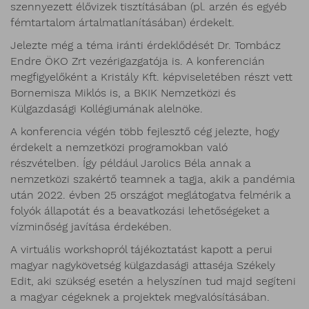
szennyezett élővizek tisztításában (pl. arzén és egyéb
fémtartalom ártalmatlanításában) érdekelt.
Jelezte még a téma iránti érdeklődését Dr. Tombácz
Endre ÖKO Zrt vezérigazgatója is. A konferencián
megfigyelőként a Kristály Kft. képviseletében részt vett
Bornemisza Miklós is, a BKIK Nemzetközi és
Külgazdasági Kollégiumának alelnöke.
A konferencia végén több fejlesztő cég jelezte, hogy
érdekelt a nemzetközi programokban való
részvételben. Így például Jarolics Béla annak a
nemzetközi szakértő teamnek a tagja, akik a pandémia
után 2022. évben 25 országot meglátogatva felmérik a
folyók állapotát és a beavatkozási lehetőségeket a
vízminőség javítása érdekében.
A virtuális workshopról tájékoztatást kapott a perui
magyar nagykövetség külgazdasági attaséja Székely
Edit, aki szükség esetén a helyszínen tud majd segíteni
a magyar cégeknek a projektek megvalósításában.