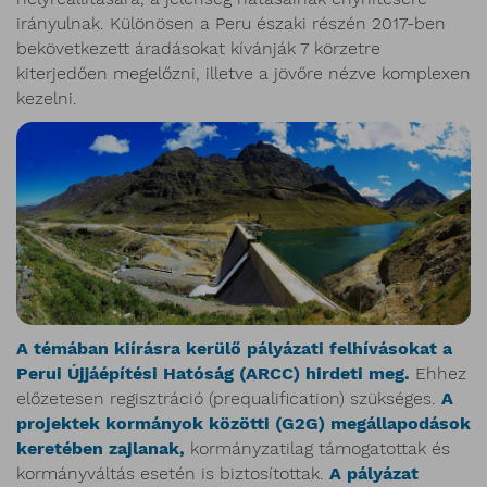
irányulnak. Különösen a Peru északi részén 2017-ben
bekövetkezett áradásokat kívánják 7 körzetre
kiterjedően megelőzni, illetve a jövőre nézve komplexen
kezelni.
A témában kiírásra kerülő pályázati felhívásokat a
Perui Újjáépítési Hatóság (ARCC) hirdeti meg.
Ehhez
előzetesen regisztráció (prequalification) szükséges.
A
projektek kormányok közötti (G2G) megállapodások
keretében zajlanak,
kormányzatilag támogatottak és
kormányváltás esetén is biztosítottak.
A pályázat