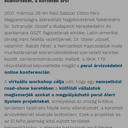
ellenőrzését, a körzetek árví
2021. március 29-én Raúl Salazar Cósio Perú
Magyarországra akkreditált Nagykövetének felkérésére
Dr. Sztranyák József a Budapesti Kereskedelmi és
Iparkamara GSZT Tagozatának elnöke, Latin-amerikai
térség iránt felelős vezetőjének, Dr. Steier József,
valamint Babák Péter, a Nemzetközi Kapcsolatok Iroda
munkatársának közreműködésével szervezett keretek
között, szinkrontolmácsolás mellett, a BKIK 7 fő
részvételével képviseltette magát a
perui árvízvédelmi
online konferencián
.
A
virtuális workshop célja
volt, hogy egy
nemzetközi
road-show keretében
a
külföldi vállalatok
megismerjék azokat a megpályázható perui Alert
System projekteket
, amelyekkel az ország kritikus
területein található folyók korai ellenőrzését, a körzetek
árvízvédelmét kívánják biztosítani. Ezek a projektek és
az El Niño jelenség által sújtott területek
helyreállítására, a jelenség hatásainak enyhítésére