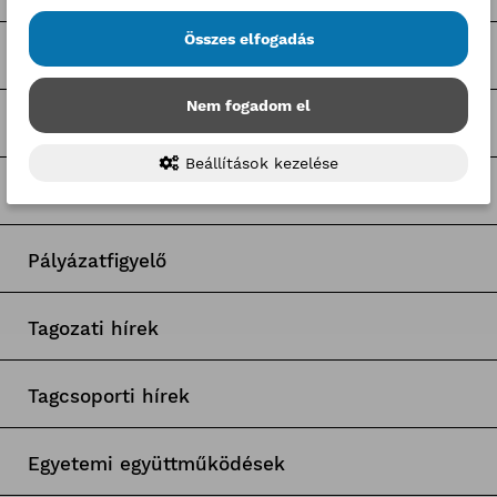
Összes elfogadás
BKIK Szakképzési Iroda pályázatok
Nem fogadom el
Nagy Elek cikkek
Beállítások kezelése
Kerületi pályázatok
Pályázatfigyelő
Tagozati hírek
Tagcsoporti hírek
Egyetemi együttműködések