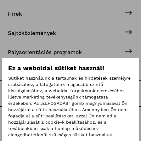
Hírek
Sajtóközlemények
Pályaorientációs programok
Ez a weboldal sütiket használ!
Hír-mix
Sütiket használunk a tartalmak és hirdetések személyre
szabásához, a látogatóink magasabb szintű
BKIK hírek
kiszolgálásához, a weboldal forgalmunk elemzéséhez,
illetve marketing tevékenységünk támogatása
érdekében. Az „ELFOGADÁS” gomb megnyomásával Ön
hozzájárul a sütik használatához. Amennyiben Ön nem
fogadja el a süti beállításokat, azzal Ön nem adja
Címkék
hozzájárulását a cookie-k beállításához, és a
továbbiakban csak a honlap működéshez
elengedhetetlenül szükséges sütiket használjuk.
Pályaorientációs hírek