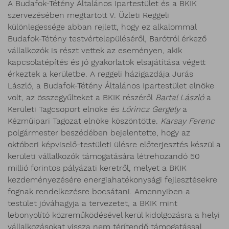
A Budafok-Tétény Általános Ipartestület és a BKIK
szervezésében megtartott V. Üzleti Reggeli
különlegessége abban rejlett, hogy ez alkalommal
Budafok-Tétény testvértelepüléséről, Barótról érkező
vállalkozók is részt vettek az eseményen, akik
kapcsolatépítés és jó gyakorlatok elsajátítása végett
érkeztek a kerületbe. A reggeli házigazdája Jurás
László, a Budafok-Tétény Általános Ipartestület elnöke
volt, az összegyűlteket a BKIK részéről
Bartal László
a
Kerületi Tagcsoport elnöke és
Lőrincz Gergely
a
Kézműipari Tagozat elnöke köszöntötte.
Karsay Ferenc
polgármester beszédében bejelentette, hogy az
októberi képviselő-testületi ülésre előterjesztés készül a
kerületi vállalkozók támogatására létrehozandó 50
millió forintos pályázati keretről, melyet a BKIK
kezdeményezésére energiahatékonysági fejlesztésekre
fognak rendelkezésre bocsátani. Amennyiben a
testület jóváhagyja a tervezetet, a BKIK mint
lebonyolító közreműködésével kerül kidolgozásra a helyi
vállalkozásokat vissza nem térítendő támogatással