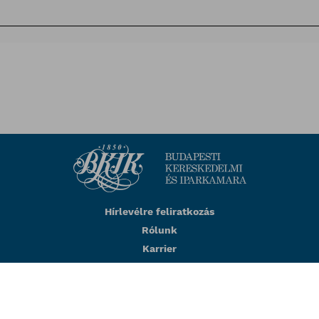
Hírlevélre feliratkozás
Rólunk
Karrier
Impresszum
Adatkezelési tájékoztató
BKIK visszaélés-bejelentés