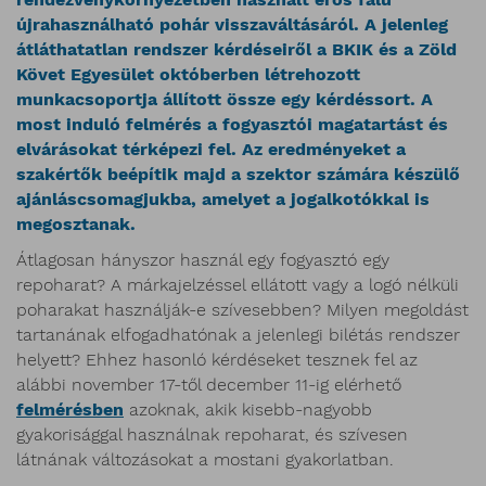
újrahasználható pohár visszaváltásáról. A jelenleg
átláthatatlan rendszer kérdéseiről a BKIK és a Zöld
Követ Egyesület októberben létrehozott
munkacsoportja állított össze egy kérdéssort. A
most induló felmérés a fogyasztói magatartást és
elvárásokat térképezi fel. Az eredményeket a
szakértők beépítik majd a szektor számára készülő
ajánláscsomagjukba, amelyet a jogalkotókkal is
megosztanak.
Átlagosan hányszor használ egy fogyasztó egy
repoharat? A márkajelzéssel ellátott vagy a logó nélküli
poharakat használják-e szívesebben? Milyen megoldást
tartanának elfogadhatónak a jelenlegi bilétás rendszer
helyett? Ehhez hasonló kérdéseket tesznek fel az
alábbi november 17-től december 11-ig elérhető
felmérésben
azoknak, akik kisebb-nagyobb
gyakorisággal használnak repoharat, és szívesen
látnának változásokat a mostani gyakorlatban.