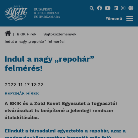
Keresés...
Főmenü
BKIK Hírek
Sajtóközlemények
Indul a nagy „repohár” felmérés!
Indul a nagy „repohár”
felmérés!
2022-11-17 12:22
REPOHÁR HÍREK
A BKIK és a Zöld Követ Egyesület a fogyasztói
elvárásokat is beépítené a jelenlegi rendszer
átalakításába.
Elindult a társadalmi egyeztetés a repohár, azaz a
rendezvénykörnyezetben használt erős falú