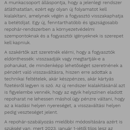
A munkacsoport álláspontja, hogy a jelenlegi rendszer
átláthatatlan, ezért egy olyan új folyamatot kell
kialakítani, amelynek végén a fogyasztó visszakaphatja
a betétdíjat. Egy új, fenntarthatóbb és igazságosabb
repohár-rendszerben a környezetvédelmi
szempontoknak és a fogyasztói igényeknek is szerepet
kell kapniuk.
A szakértők azt szeretnék elérni, hogy a fogyasztók
eldönthessék: visszaadják vagy megtartják-e a
poharukat, de mindenképp lehetőséget szeretnének a
pénzért való visszaváltásra, hiszen erre adottak a
technikai feltételek, akár készpénzes, akár kártyás
fizetésről legyen is szó. Az új rendszer kialakításánál azt
is figyelembe vennék, hogy az egyik helyszínen eladott
repoharat ne lehessen máshol úgy pénzre váltani, hogy
az a kiadási helyen nyereséget, a visszaváltási helyen
pedig veszteséget jelent.
A repohár-szabályozás mielőbbi módosítására azért is
szükség van, mert 2023. január 1-jétől tilos lesz az