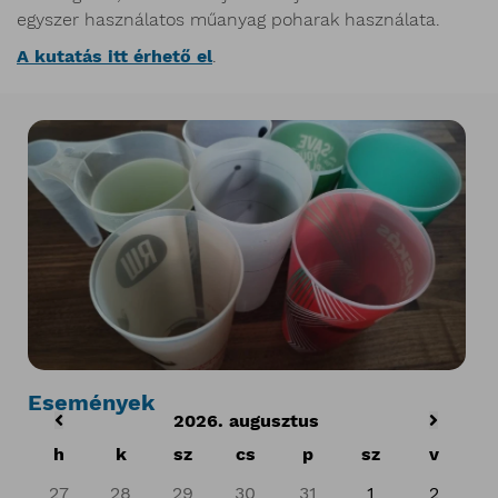
egyszer használatos műanyag poharak használata.
A kutatás itt érhető el
.
Események
2026. augusztus
h
k
sz
cs
p
sz
v
27
28
29
30
31
1
2