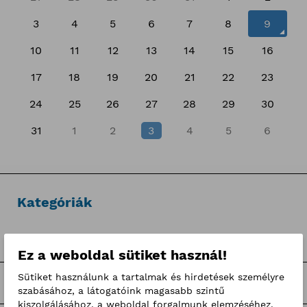
3
4
5
6
7
8
9
10
11
12
13
14
15
16
17
18
19
20
21
22
23
24
25
26
27
28
29
30
31
1
2
3
4
5
6
Kategóriák
Hírek
Ez a weboldal sütiket használ!
Sütiket használunk a tartalmak és hirdetések személyre
Sajtóközlemények
szabásához, a látogatóink magasabb szintű
kiszolgálásához, a weboldal forgalmunk elemzéséhez,