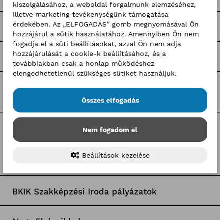
kiszolgálásához, a weboldal forgalmunk elemzéséhez,
illetve marketing tevékenységünk támogatása
érdekében. Az „ELFOGADÁS” gomb megnyomásával Ön
Pályaorientációs programok
hozzájárul a sütik használatához. Amennyiben Ön nem
fogadja el a süti beállításokat, azzal Ön nem adja
hozzájárulását a cookie-k beállításához, és a
Hír-mix
továbbiakban csak a honlap működéshez
elengedhetetlenül szükséges sütiket használjuk.
BKIK hírek
Összes elfogadás
Nem fogadom el
Címkék
Beállítások kezelése
Pályaorientációs hírek
BKIK Szakképzési Iroda pályázatok