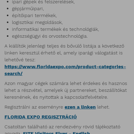
ipari gépek és felszerelések,
gépjárműipari,
építőipari termékek,
logisztikai megoldások,
informatikai termékek és technológiák,
egészségügyi és orvostechnológia.
A kiállítók jelenlegi teljes és bővülő listája a következő
linken keresztül érhető el, amely iparági válogatást is
lehetővé tesz:
https://www.floridaexpo.com/product-categories-
search/
Azon magyar cégek számára lehet érdekes és hasznos
lehet a részvétel, amelyek új partnereket, beszállítókat
keresnének, és nyitottak a kapcsolatfelvételre.
Regisztrálni az eseményre
ezen a linken
lehet.
FLORIDA EXPO REGISZTRÁCIÓ
Csatoltan található az rendezvény rövid tájékoztató
anyaga.
FITE Visitors Flyer - English