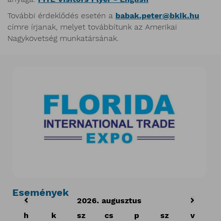
További érdeklődés esetén a
babak.peter@bkik.hu
címre írjanak, melyet továbbítunk az Amerikai
Nagykövetség munkatársának.
Események
2026. augusztus
h
k
sz
cs
p
sz
v