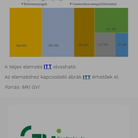
A teljes elemzés
I
TT
olvasható.
Az elemzéshez kapcsolódó ábrák
ITT
érhetőek el.
Forrás:
MKI GVI