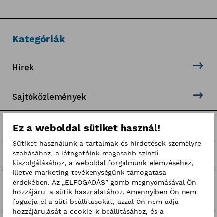
Kategóriák
Hírek
Sajtóközlemények
Pályaorientációs programok
Ez a weboldal sütiket használ!
Sütiket használunk a tartalmak és hirdetések személyre
szabásához, a látogatóink magasabb szintű
Hír-mix
kiszolgálásához, a weboldal forgalmunk elemzéséhez,
illetve marketing tevékenységünk támogatása
érdekében. Az „ELFOGADÁS” gomb megnyomásával Ön
BKIK hírek
hozzájárul a sütik használatához. Amennyiben Ön nem
fogadja el a süti beállításokat, azzal Ön nem adja
hozzájárulását a cookie-k beállításához, és a