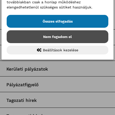
továbbiakban csak a honlap működéshez
Címkék
elengedhetetlenül szükséges sütiket használjuk.
Összes elfogadás
Pályaorientációs hírek
Nem fogadom el
BKIK Szakképzési Iroda pályázatok
Beállítások kezelése
Nagy Elek cikkek
Kerületi pályázatok
Pályázatfigyelő
Tagozati hírek