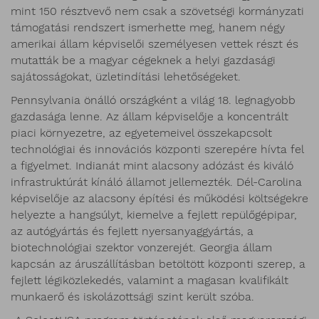
mint 150 résztvevő nem csak a szövetségi kormányzati
támogatási rendszert ismerhette meg, hanem négy
amerikai állam képviselői személyesen vettek részt és
mutatták be a magyar cégeknek a helyi gazdasági
sajátosságokat, üzletindítási lehetőségeket.
Pennsylvania önálló országként a világ 18. legnagyobb
gazdasága lenne. Az állam képviselője a koncentrált
piaci környezetre, az egyetemeivel összekapcsolt
technológiai és innovációs központi szerepére hívta fel
a figyelmet. Indianát mint alacsony adózást és kiváló
infrastruktúrát kínáló államot jellemezték. Dél-Carolina
képviselője az alacsony építési és működési költségekre
helyezte a hangsúlyt, kiemelve a fejlett repülőgépipar,
az autógyártás és fejlett nyersanyaggyártás, a
biotechnológiai szektor vonzerejét. Georgia állam
kapcsán az áruszállításban betöltött központi szerep, a
fejlett légiközlekedés, valamint a magasan kvalifikált
munkaerő és iskolázottsági szint került szóba.