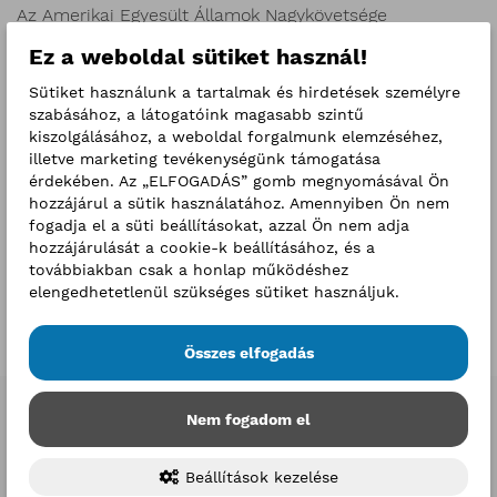
Az Amerikai Egyesült Államok Nagykövetsége
Magyarországon
Ez a weboldal sütiket használ!
Introducing South Carolina
-
Joshua Seeberg,
vezető
Sütiket használunk a tartalmak és hirdetések személyre
FDI tanácsadó, Nemzetközi Stratégia és Kereskedelem,
szabásához, a látogatóink magasabb szintű
Európai Iroda, Dél-Karolina állam Kereskedelmi
kiszolgálásához, a weboldal forgalmunk elemzéséhez,
Minisztériuma
illetve marketing tevékenységünk támogatása
érdekében. Az „ELFOGADÁS” gomb megnyomásával Ön
Doing business in the US
-
Dr. Kövesdy Attila
,
hozzájárul a sütik használatához. Amennyiben Ön nem
partner, Adó- és Jogi Tanácsadási Részleg, Deloitte
fogadja el a süti beállításokat, azzal Ön nem adja
hozzájárulását a cookie-k beállításához, és a
An Introduction to the U.S. Legal Framework
-
John
továbbiakban csak a honlap működéshez
E. Parkerson
, tiszteletbeli konzul, Atlanta; ügyvéd, Hall
elengedhetetlenül szükséges sütiket használjuk.
Booth Smith, P.C
Összes elfogadás
Nem fogadom el
Beállítások kezelése