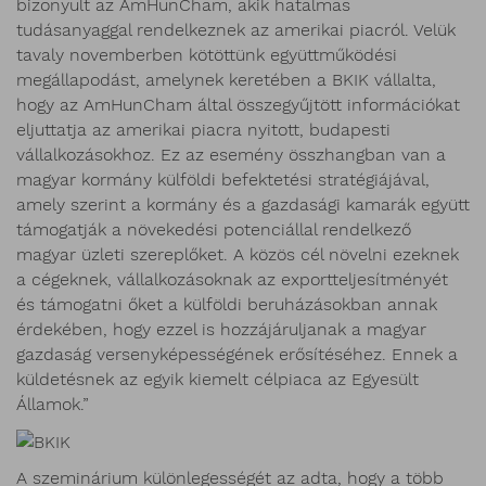
bizonyult az AmHunCham, akik hatalmas
tudásanyaggal rendelkeznek az amerikai piacról. Velük
tavaly novemberben kötöttünk együttműködési
megállapodást, amelynek keretében a BKIK vállalta,
hogy az AmHunCham által összegyűjtött információkat
eljuttatja az amerikai piacra nyitott, budapesti
vállalkozásokhoz. Ez az esemény összhangban van a
magyar kormány külföldi befektetési stratégiájával,
amely szerint a kormány és a gazdasági kamarák együtt
támogatják a növekedési potenciállal rendelkező
magyar üzleti szereplőket. A közös cél növelni ezeknek
a cégeknek, vállalkozásoknak az exportteljesítményét
és támogatni őket a külföldi beruházásokban annak
érdekében, hogy ezzel is hozzájáruljanak a magyar
gazdaság versenyképességének erősítéséhez. Ennek a
küldetésnek az egyik kiemelt célpiaca az Egyesült
Államok.”
A szeminárium különlegességét az adta, hogy a több