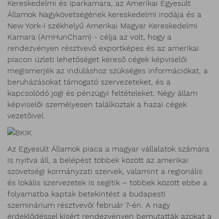
Kereskedelmi és Iparkamara, az Amerikai Egyesült
Államok Nagykövetségének kereskedelmi irodája és a
New York-i székhelyű Amerikai Magyar Kereskedelmi
Kamara (AmHunCham) - célja az volt, hogy a
rendezvényen résztvevő exportképes és az amerikai
piacon üzleti lehetőséget kereső cégek képviselői
megismerjék az induláshoz szükséges információkat, a
beruházásokat támogató szervezeteket, és a
kapcsolódó jogi és pénzügyi feltételeket. Négy állam
képviselői személyesen találkoztak a hazai cégek
vezetőivel.
Az Egyesült Államok piaca a magyar vállalatok számára
is nyitva áll, a belépést többek között az amerikai
szövetségi kormányzati szervek, valamint a regionális
és lokális szervezetek is segítik – többek között ebbe a
folyamatba kaptak betekintést a budapesti
szeminárium résztvevői február 7-én. A nagy
érdeklődéssel kísért rendezvényen bemutatták azokat a