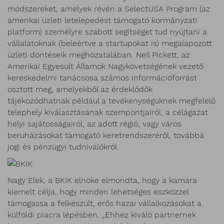
módszereket, amelyek révén a SelectUSA Program (az
amerikai üzleti letelepedést támogató kormányzati
platform) személyre szabott segítséget tud nyújtani a
vállalatoknak (beleértve a startupokat is) megalapozott
üzleti döntéseik meghozatalában. Neil Pickett, az
Amerikai Egyesült Államok Nagykövetségének vezető
kereskedelmi tanácsosa számos információforrást
osztott meg, amelyekből az érdeklődők
tájékozódhatnak például a tevékenységüknek megfelelő
telephely kiválasztásának szempontjairól, a célágazat
helyi sajátosságairól, az adott régió, vagy város
beruházásokat támogató keretrendszeréről, továbbá
jogi és pénzügyi tudnivalókról.
Nagy Elek, a BKIK elnöke elmondta, hogy a kamara
kiemelt célja, hogy minden lehetséges eszközzel
támogassa a felkészült, erős hazai vállalkozásokat a
külföldi piacra lépésben. „Ehhez kiváló partnernek