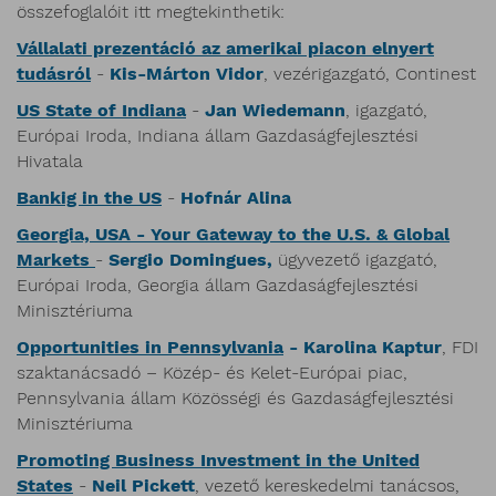
összefoglalóit itt megtekinthetik:
Vállalati prezentáció az amerikai piacon elnyert
tudásról
-
Kis-Márton Vidor
, vezérigazgató, Continest
US State of Indiana
-
Jan Wiedemann
, igazgató,
Európai Iroda, Indiana állam Gazdaságfejlesztési
Hivatala
Bankig in the US
-
Hofnár Alina
Georgia, USA - Your Gateway to the U.S. & Global
Markets
-
Sergio Domingues,
ügyvezető igazgató,
Európai Iroda, Georgia állam Gazdaságfejlesztési
Minisztériuma
Opportunities in Pennsylvania
- Karolina Kaptur
, FDI
szaktanácsadó – Közép- és Kelet-Európai piac,
Pennsylvania állam Közösségi és Gazdaságfejlesztési
Minisztériuma
Promoting Business Investment in the United
States
-
Neil Pickett
, vezető kereskedelmi tanácsos,