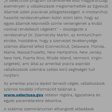
„A SelectUSA program történetének első magyarországi
eseményén a vállalkozások megismerhették az Egyesült
Államok üzleti piacának jellegzetességeit. A mostanihoz
hasonló rendezvényeken külön öröm látni, hogy az
egyes államok képviselői szinte versengenek a kiváló
vízióval rendelkező cégekért.” – összegezte a
rendezvényt Dr. Zsarnóczky Martin, az AmHunCham
elnöke, hozzátéve, hogy a szervezet tevékenysége
számos államot lefed (Connecticut, Delaware, Florida,
Maine, Massachusetts, New Hampshire, New Jersey,
New York, Puerto Rico, Rhode Island, Vermont, Virgin-
szigetek), ami által az amerikai piacra aspiráló
vállalkozások számára széles körű segítséget tud
nyújtani.
Az amerikai piacra lépést tervező cégek, vállalkozások
számos további információt találnak a
www.selectusa.gov
oldalon régióra, ágazatokra és
egyéb paraméterekre lebontva.
A szakmai szemináriumon elhangzott előadások