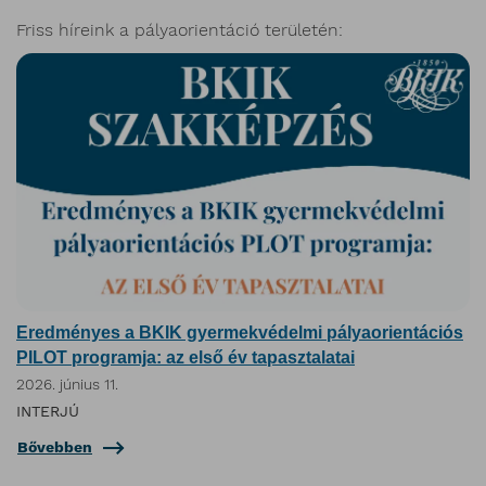
Friss híreink a pályaorientáció területén:
Eredményes a BKIK gyermekvédelmi pályaorientációs
PILOT programja: az első év tapasztalatai
2026. június 11.
INTERJÚ
Bővebben