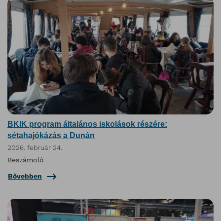
BKIK program általános iskolások részére:
sétahajókázás a Dunán
2026. február 24.
Beszámoló
Bővebben