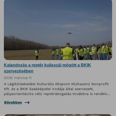
Kalandozás a reptér kulisszái mögött a BKIK
szervezésében
2026. március 11.
A Légiközlekedési Kulturális Központ Közhasznú Nonprofit
Kft. és a BKIK Szakképzési Irodája által szervezett,
pályaorientációs célú reptérlátogatás továbbra is rendkívül
népszerű program.
Bővebben