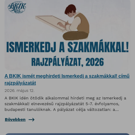
A BKIK ismét meghirdeti Ismerkedj a szakmákkal! című
rajzpályázatát
2026. május 12.
A BKIK idén ötödik alkalommal hirdeti meg az Ismerkedj a
szakmákkal! elnevezésű rajzpályázatát 5-7. évfolyamos,
budapesti tanulóknak. A pályázat célja változatlan: a
felsősök szakmaismeretét fejleszteni, miközben kreatív
Bővebben
kihívás elé állítja őket.