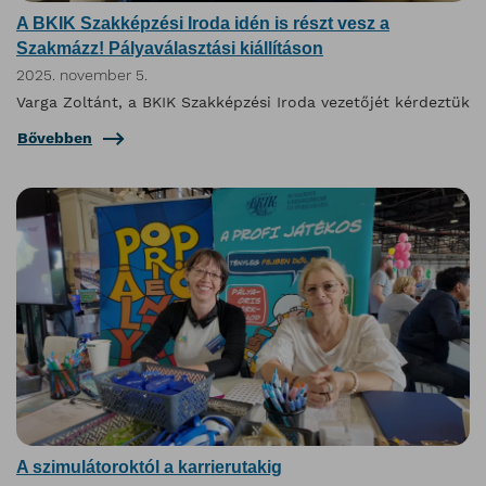
A BKIK Szakképzési Iroda idén is részt vesz a
Szakmázz! Pályaválasztási kiállításon
2025. november 5.
Varga Zoltánt, a BKIK Szakképzési Iroda vezetőjét kérdeztük
Bővebben
A szimulátoroktól a karrierutakig