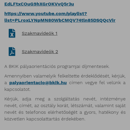
EdLFtxCOuG9hXGrOKVvQ5r3u
https://www.youtube.com/playlist?
list=PLroxLYNpMN80WbCMQV74tln85DSQQcVir
Szakmavideók 1
Szakmavideók 2
A BKIK pályaorientációs programjai díjmentesek.
Amennyiben valamelyik felkeltette érdeklődését, kérjük,
a
palyaorientacio@bkik.hu
címen vegye fel velünk a
kapcsolatot.
Kérjük, adja meg a szolgáltatás nevét, intézménye
nevét, címét, az osztály korát, létszámát, valamint saját
nevét és telefonos elérhetőségét a gyors, hatékony és
közvetlen kapcsolattartás érdekében.