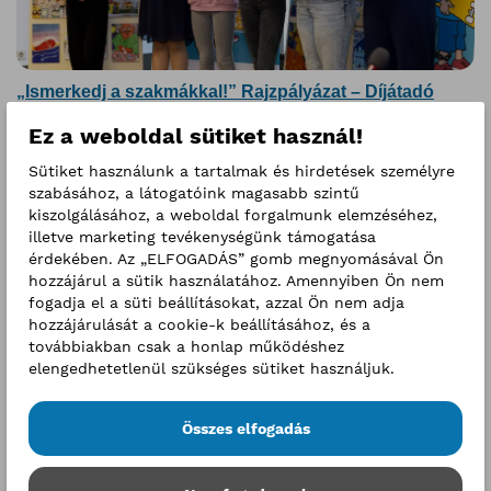
„Ismerkedj a szakmákkal!” Rajzpályázat – Díjátadó
Ünnepség
Ez a weboldal sütiket használ!
2025. december 2.
A kreativitás minden szakmában otthonra talál
Sütiket használunk a tartalmak és hirdetések személyre
szabásához, a látogatóink magasabb szintű
Bővebben
kiszolgálásához, a weboldal forgalmunk elemzéséhez,
illetve marketing tevékenységünk támogatása
érdekében. Az „ELFOGADÁS” gomb megnyomásával Ön
hozzájárul a sütik használatához. Amennyiben Ön nem
fogadja el a süti beállításokat, azzal Ön nem adja
hozzájárulását a cookie-k beállításához, és a
továbbiakban csak a honlap működéshez
elengedhetetlenül szükséges sütiket használjuk.
Összes elfogadás