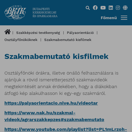
Keresés...
Főmenü
Szakképzési tevékenység
Pályaorientáció
Osztályfőnököknek
Szakmabemutató kisfilmek
Szakmabemutató kisfilmek
Osztályfőnöki órákra, illetve önálló felhasználásra is
ajánljuk a rövid ismeretterjesztő szakmavideók
megtekintését annak érdekében, hogy a diákokban
átfogó kép alakulhasson ki egy-egy szakmáról.
https://palyaorientacio.nive.hu/videotar
https://www.nak.hu/szakmai-
videok/agrarszakkepzes#szakmabemutato
https://www.youtube.com/playlist?list=PL1mLrzoh-