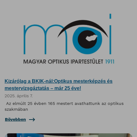
Kizárólag a BKIK-nál:Optikus mesterképzés és
mestervizsgáztatás – már 25 éve!
2025. április 7.
Az elmúlt 25 évben 165 mestert avathattunk az optikus
szakmában
Bővebben