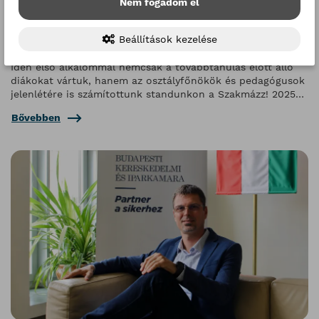
Nem fogadom el
OfőCafé a Szakmázzon
Beállítások kezelése
2025. november 18.
Idén első alkalommal nemcsak a továbbtanulás előtt álló
diákokat vártuk, hanem az osztályfőnökök és pedagógusok
jelenlétére is számítottunk standunkon a Szakmázz! 2025
pályaválasztási kiállításon
Bővebben