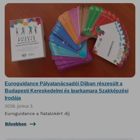
Euroguidance Pályatanácsadói Díjban részesült a
Budapesti Kereskedelmi és Iparkamara Szakképzési
Irodája
2026. június 3.
Euroguidance a fiatalokért díj
Bővebben