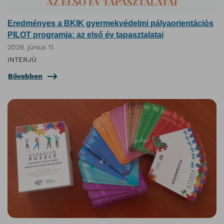
Eredményes a BKIK gyermekvédelmi pályaorientációs
PILOT programja: az első év tapasztalatai
2026. június 11.
INTERJÚ
Bővebben