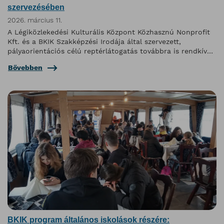
szervezésében
2026. március 11.
A Légiközlekedési Kulturális Központ Közhasznú Nonprofit
Kft. és a BKIK Szakképzési Irodája által szervezett,
pályaorientációs célú reptérlátogatás továbbra is rendkívül
népszerű program.
Bővebben
BKIK program általános iskolások részére: