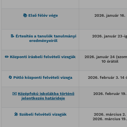
📚
Első félév vége
2026. január 16.
📝
Értesítés a tanulók tanulmányi
2026. január 23-i
eredményeiről
✏️
Központi írásbeli felvételi vizsgák
2026. január 24 (szo
10 órától
🔄
Pótló központi felvételi vizsga
2026. február 3. 14 
✉️
Középfokú iskolákba történő
2026. február 19.
jelentkezés határideje
🎤
Szóbeli felvételi vizsgák
2026. március 2.
2026. március 19.