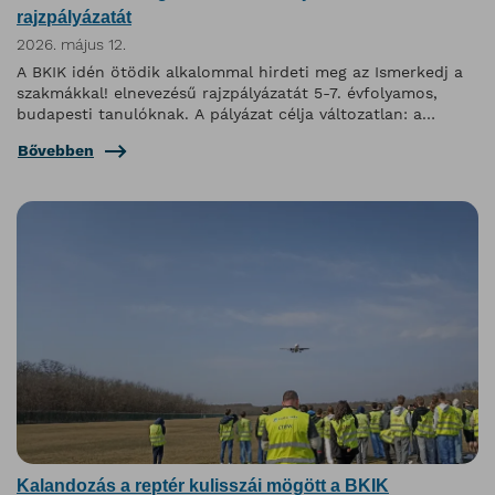
rajzpályázatát
2026. május 12.
A BKIK idén ötödik alkalommal hirdeti meg az Ismerkedj a
szakmákkal! elnevezésű rajzpályázatát 5-7. évfolyamos,
budapesti tanulóknak. A pályázat célja változatlan: a
felsősök szakmaismeretét fejleszteni, miközben kreatív
Bővebben
kihívás elé állítja őket.
Kalandozás a reptér kulisszái mögött a BKIK