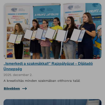
„Ismerkedj a szakmákkal!” Rajzpályázat – Díjátadó
Ünnepség
2025. december 2.
A kreativitás minden szakmában otthonra talál
Bővebben