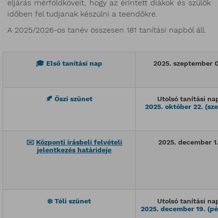
eljárás mérföldköveit, hogy az érintett diákok és szülők
időben fel tudjanak készülni a teendőkre.
A 2025/2026-os tanév összesen 181 tanítási napból áll.
🎓
Első tanítási nap
2025. szeptember 0
🍂
Őszi szünet
Utolsó tanítási na
2025. október 22. (sz
✉️
Központi írásbeli felvételi
2025. december 1
jelentkezés határideje
❄️
Téli szünet
Utolsó tanítási na
2025. december 19. (p