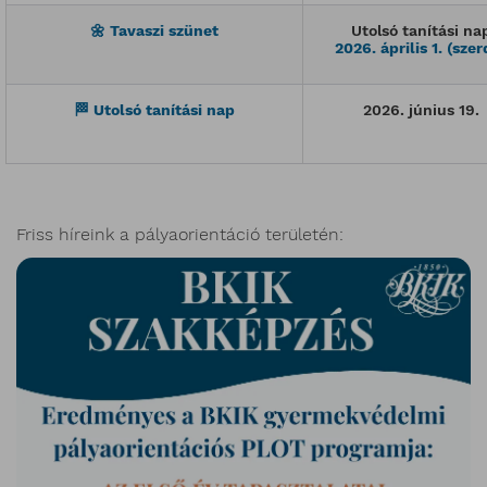
🌼
Tavaszi szünet
Utolsó tanítási na
2026. április 1. (szer
🏁
Utolsó tanítási nap
2026. június 19.
Friss híreink a pályaorientáció területén: