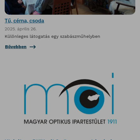
Tű, cérna, csoda
2025. április 26.
Különleges látogatás egy szabászműhelyben
Bővebben