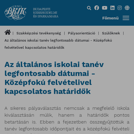
Keresés...
Főmenü
Szakképzési tevékenység
Pályaorientáció
Szülőknek
Az általános iskolai tanév legfontosabb dátumai - Középfokú
felvételivel kapcsolatos határidők
Az általános iskolai tanév
legfontosabb dátumai -
Középfokú felvételivel
kapcsolatos határidők
A sikeres pályaválasztás nemcsak a megfelelő iskola
kiválasztásán múlik, hanem a határidők pontos
betartásán is. Ebben a fejezetben összegyűjtöttük a
tanév legfontosabb időpontjait és a középfokú felvételi