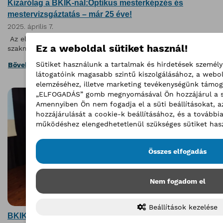
Kizárólag a BKIK-nál:Optikus mesterképzés és
mestervizsgáztatás – már 25 éve!
2025. április 7.
Az elmúlt 25 évben 165 mestert avathattunk az optikus
Ez a weboldal sütiket használ!
szakmában
Sütiket használunk a tartalmak és hirdetések személy
Bővebben
látogatóink magasabb szintű kiszolgálásához, a webo
elemzéséhez, illetve marketing tevékenységünk támog
„ELFOGADÁS” gomb megnyomásával Ön hozzájárul a sü
Amennyiben Ön nem fogadja el a süti beállításokat, a
hozzájárulását a cookie-k beállításához, és a tovább
működéshez elengedhetetlenül szükséges sütiket hasz
Összes elfogadás
Nem fogadom el
Beállítások kezelése
BKIK siker a Német-Magyar Ipari és Kereskedelmi