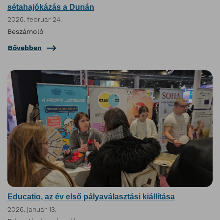
sétahajókázás a Dunán
2026. február 24.
Beszámoló
Bővebben
Educatio, az év első pályaválasztási kiállítása
2026. január 13.