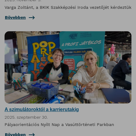
Varga Zoltánt, a BKIK Szakképzési Iroda vezetőjét kérdeztük
Bővebben
A szimulátoroktól a karrierutakig
2025. szeptember 30.
Pályaorientációs Nyílt Nap a Vasúttörténeti Parkban
Bővebben