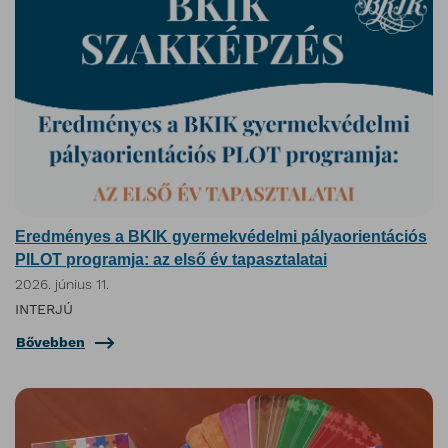
Eredményes a BKIK gyermekvédelmi pályaorientációs
PILOT programja: az első év tapasztalatai
2026. június 11.
INTERJÚ
Bővebben