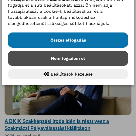
fogadja el a süti beállításokat, azzal Ön nem adja
Idén első alkalommal nemcsak a továbbtanulás előtt álló
hozzájárulását a cookie-k beállításához, és a
diákokat vártuk, hanem az osztályfőnökök és pedagógusok
továbbiakban csak a honlap működéshez
jelenlétére is számítottunk standunkon a Szakmázz! 2025
elengedhetetlenül szükséges sütiket használjuk.
pályaválasztási kiállításon
Bővebben
Összes elfogadás
Nem fogadom el
Beállítások kezelése
A BKIK Szakképzési Iroda idén is részt vesz a
Szakmázz! Pályaválasztási kiállításon
2025. november 5.