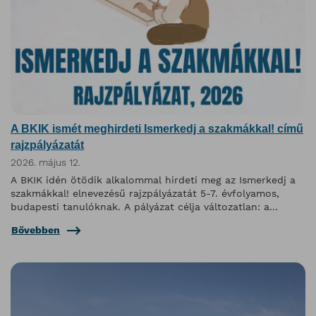
A BKIK ismét meghirdeti Ismerkedj a szakmákkal! című
rajzpályázatát
2026. május 12.
A BKIK idén ötödik alkalommal hirdeti meg az Ismerkedj a
szakmákkal! elnevezésű rajzpályázatát 5-7. évfolyamos,
budapesti tanulóknak. A pályázat célja változatlan: a
felsősök szakmaismeretét fejleszteni, miközben kreatív
Bővebben
kihívás elé állítja őket.