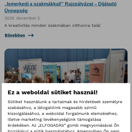
„Ismerkedj a szakmákkal!” Rajzpályázat – Díjátadó
Ünnepség
2025. december 2.
A kreativitás minden szakmában otthonra talál
Bővebben
Ez a weboldal sütiket használ!
Sütiket használunk a tartalmak és hirdetések személyre
szabásához, a látogatóink magasabb szintű
kiszolgálásához, a weboldal forgalmunk elemzéséhez,
illetve marketing tevékenységünk támogatása
OfőCafé a Szakmázzon
érdekében. Az „ELFOGADÁS” gomb megnyomásával Ön
hozzájárul a sütik használatához. Amennyiben Ön nem
2025. november 18.