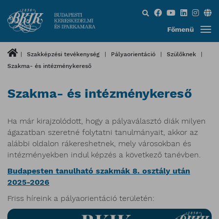
Keresés...
Főmenü
Szakképzési tevékenység
Pályaorientáció
Szülőknek
Szakma- és intézménykereső
Szakma- és intézménykereső
Ha már kirajzolódott, hogy a pályaválasztó diák milyen
ágazatban szeretné folytatni tanulmányait, akkor az
alábbi oldalon rákereshetnek, mely városokban és
intézményekben indul képzés a következő tanévben.
Budapesten tanulható szakmák 8. osztály után
2025-2026
Friss híreink a pályaorientáció területén: