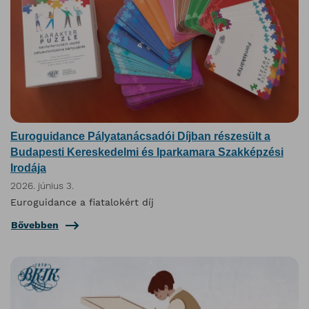
Euroguidance Pályatanácsadói Díjban részesült a
Budapesti Kereskedelmi és Iparkamara Szakképzési
Irodája
2026. június 3.
Euroguidance a fiatalokért díj
Bővebben