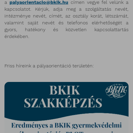
a
palyaorientacio@bkik.hu
címen vegye fel velünk a
kapcsolatot. Kérjük, adja meg a szolgáltatás nevét,
intézménye nevét, címét, az osztály korát, létszámát,
valamint saját nevét és telefonos elérhetőségét a
gyors, hatékony és közvetlen kapcsolattartás
érdekében.
Friss híreink a pályaorientáció területén: