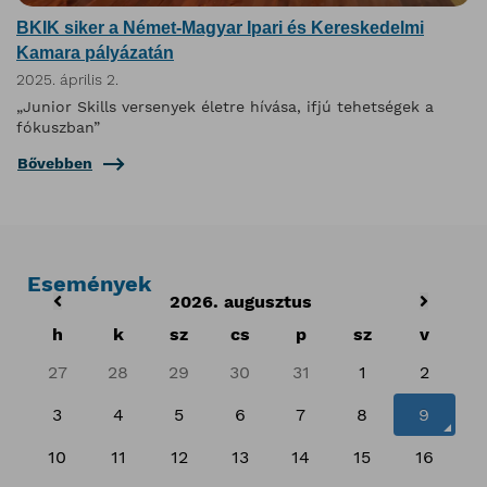
BKIK siker a Német-Magyar Ipari és Kereskedelmi
Kamara pályázatán
2025. április 2.
„Junior Skills versenyek életre hívása, ifjú tehetségek a
fókuszban”
Bővebben
Események
2026. augusztus
h
k
sz
cs
p
sz
v
27
28
29
30
31
1
2
3
4
5
6
7
8
9
10
11
12
13
14
15
16