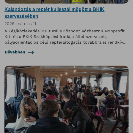
Kalandozás a reptér kulisszái mögött a BKIK
szervezésében
2026. március 11.
A Légiközlekedési Kulturális Központ Közhasznú Nonprofit
Kft. és a BKIK Szakképzési Irodája által szervezett,
pályaorientációs célú reptérlátogatás továbbra is rendkívül
népszerű program.
Bővebben