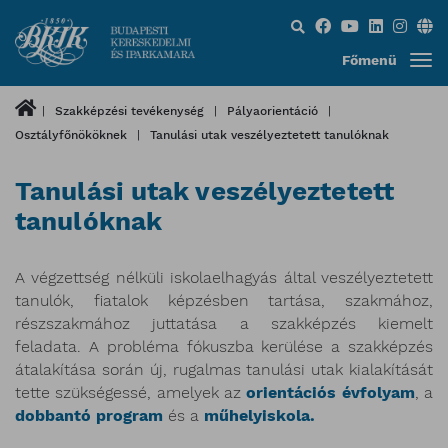
Keresés...
Főmenü
Szakképzési tevékenység
Pályaorientáció
Osztályfőnököknek
Tanulási utak veszélyeztetett tanulóknak
Tanulási utak veszélyeztetett
tanulóknak
A végzettség nélküli iskolaelhagyás által veszélyeztetett
tanulók, fiatalok képzésben tartása, szakmához,
részszakmához juttatása a szakképzés kiemelt
feladata. A probléma fókuszba kerülése a szakképzés
átalakítása során új, rugalmas tanulási utak kialakítását
tette szükségessé, amelyek az
orientációs évfolyam
, a
dobbantó program
és a
műhelyiskola.