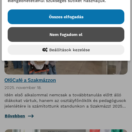
elengedhetetlenül szükséges sütiket használjuk.
Összes elfogadás
Nem fogadom el
Beállítások kezelése
OfőCafé a Szakmázzon
2025. november 18.
Idén első alkalommal nemcsak a továbbtanulás előtt álló
diákokat vártuk, hanem az osztályfőnökök és pedagógusok
jelenlétére is számítottunk standunkon a Szakmázz! 2025
pályaválasztási kiállításon
Bővebben