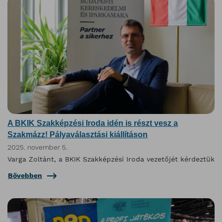
A BKIK Szakképzési Iroda idén is részt vesz a
Szakmázz! Pályaválasztási kiállításon
2025. november 5.
Varga Zoltánt, a BKIK Szakképzési Iroda vezetőjét kérdeztük
Bővebben