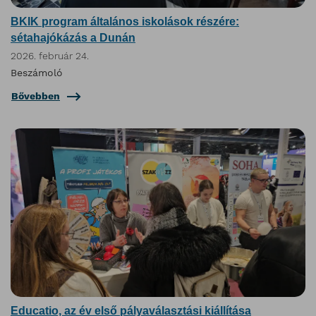
BKIK program általános iskolások részére:
sétahajókázás a Dunán
2026. február 24.
Beszámoló
Bővebben
Educatio, az év első pályaválasztási kiállítása