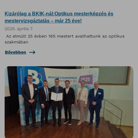
Kizárólag a BKIK-nál:Optikus mesterképzés és
mestervizsgáztatás – már 25 éve!
2025. április 7.
Az elmúlt 25 évben 165 mestert avathattunk az optikus
szakmában
Bővebben