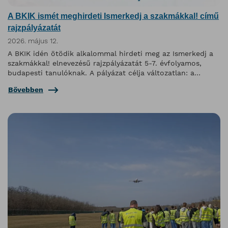
A BKIK ismét meghirdeti Ismerkedj a szakmákkal! című
rajzpályázatát
2026. május 12.
A BKIK idén ötödik alkalommal hirdeti meg az Ismerkedj a
szakmákkal! elnevezésű rajzpályázatát 5-7. évfolyamos,
budapesti tanulóknak. A pályázat célja változatlan: a
felsősök szakmaismeretét fejleszteni, miközben kreatív
Bővebben
kihívás elé állítja őket.