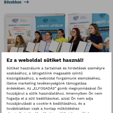
Bővebben
Ez a weboldal sütiket használ!
Sütiket használunk a tartalmak és hirdetések személyre
szabásához, a látogatóink magasabb szintű
kiszolgálásához, a weboldal forgalmunk elemzéséhez,
„Ismerkedj a szakmákkal!” Rajzpályázat – Díjátadó
illetve marketing tevékenységünk támogatása
Ünnepség
érdekében. Az „ELFOGADÁS” gomb megnyomásával Ön
2025. december 2.
hozzájárul a sütik használatához. Amennyiben Ön nem
A kreativitás minden szakmában otthonra talál
fogadja el a süti beállításokat, azzal Ön nem adja
hozzájárulását a cookie-k beállításához, és a
Bővebben
továbbiakban csak a honlap működéshez